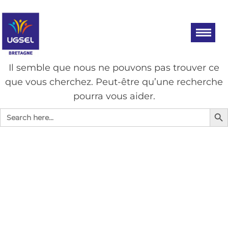
Aller
UGSEL
Eduquez…
Tout un
au
BRETAGNE
sport!
contenu
AUCUN RÉSULTAT
Il semble que nous ne pouvons pas trouver ce
que vous cherchez. Peut-être qu’une recherche
pourra vous aider.
Search Bu
Search
for: