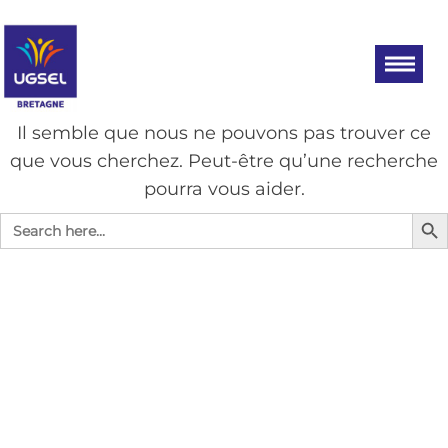
Aller
UGSEL
Eduquez…
Tout un
au
BRETAGNE
sport!
contenu
AUCUN RÉSULTAT
Il semble que nous ne pouvons pas trouver ce
que vous cherchez. Peut-être qu’une recherche
pourra vous aider.
Search Bu
Search
for: