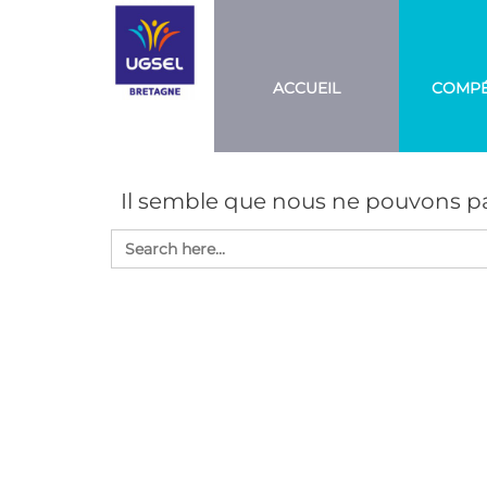
Aller
UGSEL
Eduquez…
Tout un
BRETAGNE
au
sport!
contenu
ACCUEIL
COMPÉ
Il semble que nous ne pouvons pa