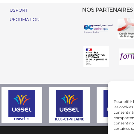
NOS PARTENAIRES
USPORT
UFORMATION
Pour offrir
les cookies
consentir à
comportemen
consentir o
certaines c