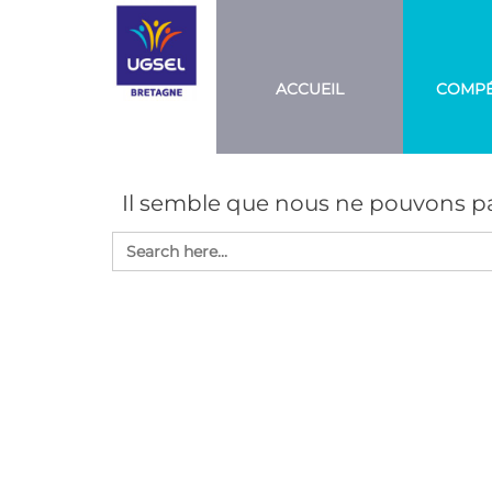
Aller
UGSEL
Eduquez…
Tout un
BRETAGNE
au
sport!
contenu
ACCUEIL
COMPÉ
Il semble que nous ne pouvons pa