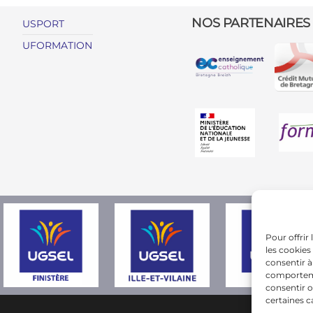
NOS PARTENAIRES
USPORT
UFORMATION
Pour offrir
les cookies
consentir à
comportemen
consentir o
certaines c