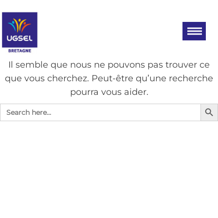
Aller
UGSEL
Eduquez…
Tout un
au
BRETAGNE
sport!
contenu
AUCUN RÉSULTAT
Il semble que nous ne pouvons pas trouver ce
que vous cherchez. Peut-être qu’une recherche
pourra vous aider.
Search Bu
Search
for: