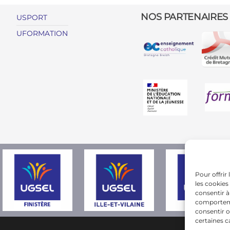
NOS PARTENAIRES
USPORT
UFORMATION
Pour offrir
les cookies
consentir à
comportemen
consentir o
certaines c