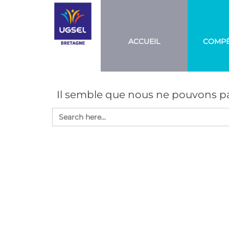
Aller
UGSEL
Eduquez…
Tout un
BRETAGNE
au
sport!
contenu
ACCUEIL
COMPÉ
Il semble que nous ne pouvons pa