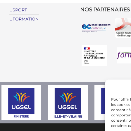
NOS PARTENAIRES
USPORT
UFORMATION
Pour offrir
les cookies
consentir à
comportemen
consentir o
certaines c