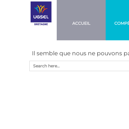
Aller
UGSEL
Eduquez…
Tout un
BRETAGNE
au
sport!
contenu
ACCUEIL
COMPÉ
Il semble que nous ne pouvons pa