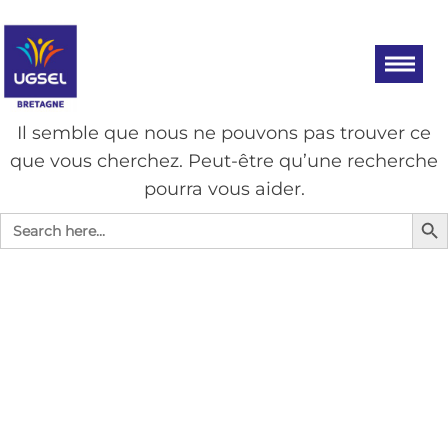
Aller
UGSEL
Eduquez…
Tout un
au
BRETAGNE
sport!
contenu
AUCUN RÉSULTAT
Il semble que nous ne pouvons pas trouver ce
que vous cherchez. Peut-être qu’une recherche
pourra vous aider.
Search Bu
Search
for: