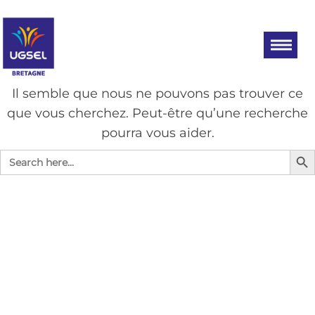
Aller
UGSEL
Eduquez…
Tout un
au
BRETAGNE
sport!
contenu
AUCUN RÉSULTAT
Il semble que nous ne pouvons pas trouver ce
que vous cherchez. Peut-être qu’une recherche
pourra vous aider.
Search Bu
Search
for: