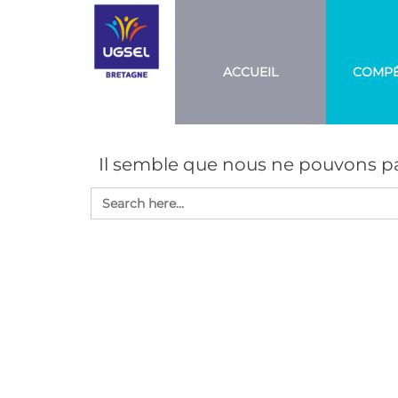
Aller
UGSEL
Eduquez…
Tout un
BRETAGNE
au
sport!
contenu
ACCUEIL
COMPÉ
Il semble que nous ne pouvons pa