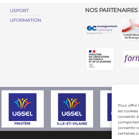
NOS PARTENAIRES
USPORT
UFORMATION
Pour offrir
les cookies
consentir à
comportemen
consentir o
certaines c