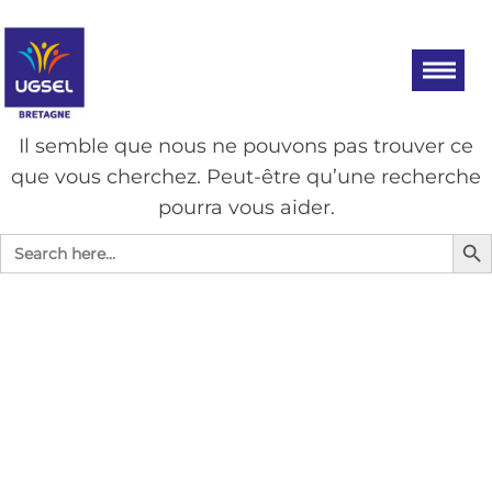
Aller
UGSEL
Eduquez…
Tout un
au
BRETAGNE
sport!
contenu
AUCUN RÉSULTAT
Il semble que nous ne pouvons pas trouver ce
que vous cherchez. Peut-être qu’une recherche
pourra vous aider.
Search Bu
Search
for: