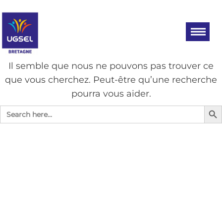
Aller
UGSEL
Eduquez…
Tout un
au
BRETAGNE
sport!
contenu
AUCUN RÉSULTAT
Il semble que nous ne pouvons pas trouver ce
que vous cherchez. Peut-être qu’une recherche
pourra vous aider.
Search Bu
Search
for: