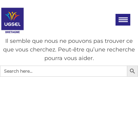
Aller
UGSEL
Eduquez…
Tout un
au
BRETAGNE
sport!
contenu
AUCUN RÉSULTAT
Il semble que nous ne pouvons pas trouver ce
que vous cherchez. Peut-être qu’une recherche
pourra vous aider.
Search Bu
Search
for: