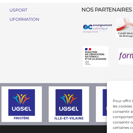
NOS PARTENAIRES
USPORT
UFORMATION
Pour offrir
les cookies
consentir à
comportemen
consentir o
certaines c