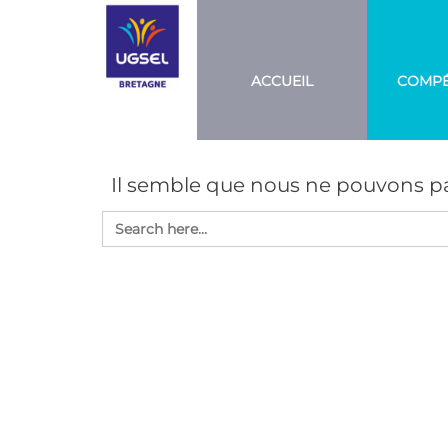
Aller
UGSEL
Eduquez…
Tout un
BRETAGNE
au
sport!
contenu
ACCUEIL
COMPÉ
Il semble que nous ne pouvons pa