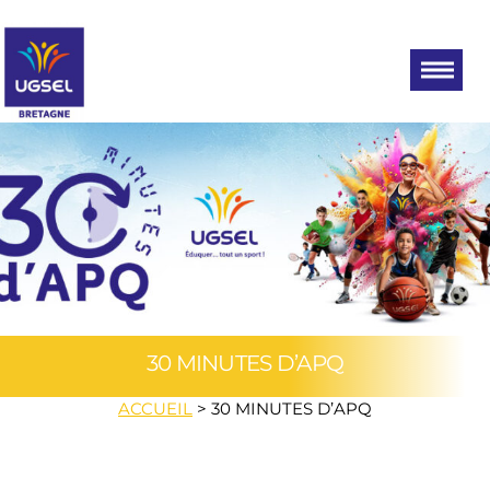
Aller
UGSEL
Eduquez…
Tout un
au
BRETAGNE
sport!
contenu
30 MINUTES D’APQ
ACCUEIL
>
30 MINUTES D’APQ