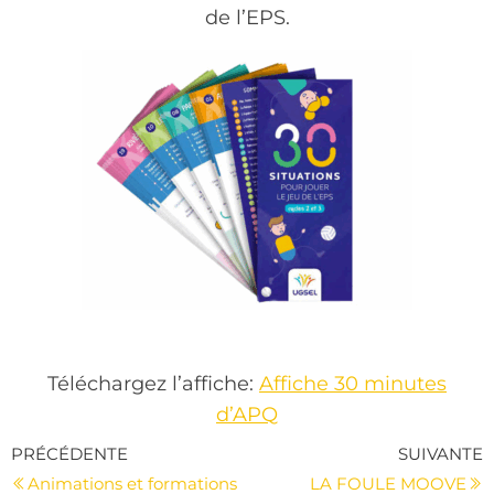
de l’EPS.
Téléchargez l’affiche:
Affiche 30 minutes
d’APQ
Navigation
Article
A
PRÉCÉDENTE
SUIVANTE
de
précédent
s
Animations et formations
LA FOULE MOOVE