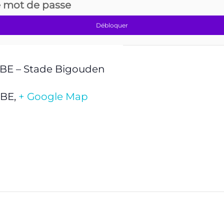
e mot de passe
Débloquer
BE – Stade Bigouden
BBE
,
+ Google Map