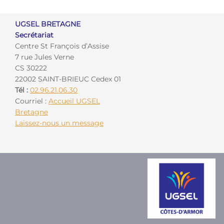
UGSEL BRETAGNE
Secrétariat
Centre St François d’Assise
7 rue Jules Verne
CS 30222
22002 SAINT-BRIEUC Cedex 01
Tél :
02.96.21.06.30
Courriel :
Accueil UGSEL
Bretagne
Laissez-nous un message