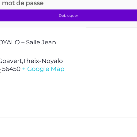
e mot de passe
Débloquer
YALO – Salle Jean
 Goavert,Theix-Noyalo
6
56450
+ Google Map