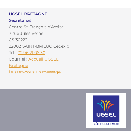
UGSEL BRETAGNE
Secrétariat
Centre St François d’Assise
7 rue Jules Verne
CS 30222
22002 SAINT-BRIEUC Cedex 01
Tél :
02.96.21.06.30
Courriel :
Accueil UGSEL
Bretagne
Laissez-nous un message