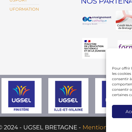
NOS PARTENA
USPORT
UFORMATION
Pour offrir
les cookies
consentir à
comportemen
consentir o
certaines c
Ac
© 2024 - UGSEL BRETAGNE -
Mentions Légale