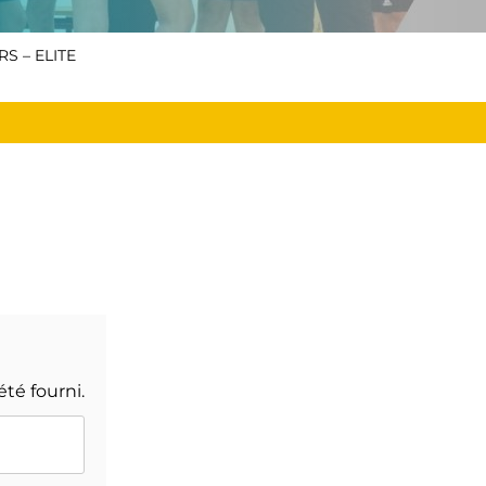
S – ELITE
été fourni.