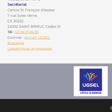
Secrétariat
Centre St François d’Assise
7 rue Jules Verne
CS 30222
22002 SAINT-BRIEUC Cedex 01
Tél :
02.96.21.06.30
Courriel :
Accueil UGSEL
Bretagne
Laissez-nous un message