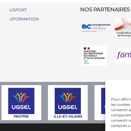
NOS PARTENAIRES
USPORT
UFORMATION
Pour offrir
les cookies
consentir à
comportemen
consentir o
certaines c