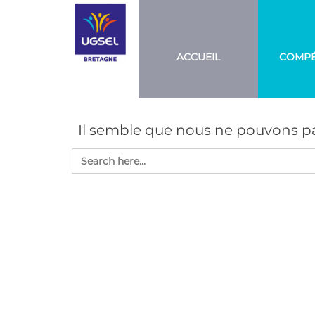
Aller
UGSEL
Eduquez…
Tout un
BRETAGNE
au
sport!
contenu
ACCUEIL
COMPÉ
Il semble que nous ne pouvons pa