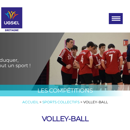
UGSEL
Eduquez…
Tout un
BRETAGNE
sport!
LES COMPÉTITIONS
ACCUEIL
>
SPORTS COLLECTIFS
>
VOLLEY-BALL
VOLLEY-BALL