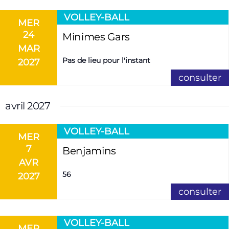
E
VOLLEY-BALL
N
MER
24
Minimes Gars
T
MAR
S
Pas de lieu pour l'instant
2027
consulter
avril 2027
VOLLEY-BALL
MER
7
Benjamins
AVR
56
2027
consulter
VOLLEY-BALL
MER