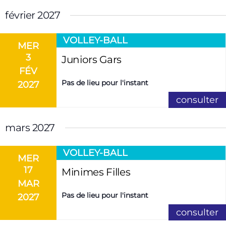
A
É
février 2027
T
V
I
È
VOLLEY-BALL
O
N
MER
3
N
E
Juniors Gars
FÉV
D
M
Pas de lieu pour l'instant
2027
E
E
V
N
consulter
U
T
E
mars 2027
S
VOLLEY-BALL
É
MER
V
17
Minimes Filles
È
MAR
N
Pas de lieu pour l'instant
2027
E
consulter
M