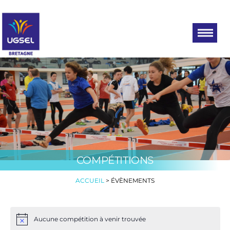
UGSEL
Eduquez…
Tout un
BRETAGNE
sport!
COMPÉTITIONS
ACCUEIL
>
ÉVÈNEMENTS
Aucune compétition à venir trouvée