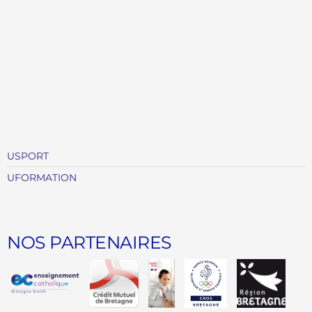
E
M
E
N
T
S
USPORT
UFORMATION
NOS PARTENAIRES